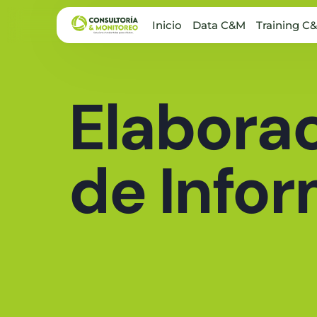
Inicio
Data C&M
Training C
Elabora
de Info