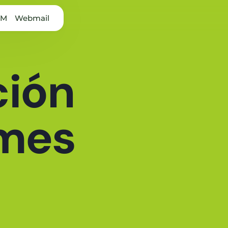
&M
Webmail
ción
rmes